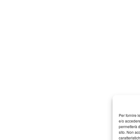
Per fornire 
e/o accedere
permetterà d
sito. Non ac
caratteristic