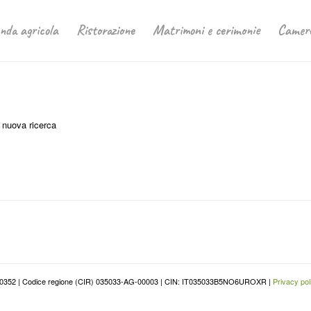
nda agricola
Ristorazione
Matrimoni e cerimonie
Camer
a nuova ricerca
02000260352 | Codice regione (CIR) 035033-AG-00003 | CIN: IT035033B5NO6UROXR |
Privacy pol