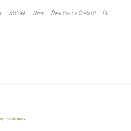
e
Attività
News
Dove siamo e Contatti
icy
|
Cookie policy