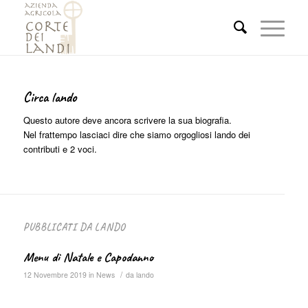
Circa
lando
Questo autore deve ancora scrivere la sua biografia.
Nel frattempo lasciaci dire che siamo orgogliosi
lando
dei
contributi e 2 voci.
PUBBLICATI DA LANDO
Menu di Natale e Capodanno
/
12 Novembre 2019
in
News
da
lando