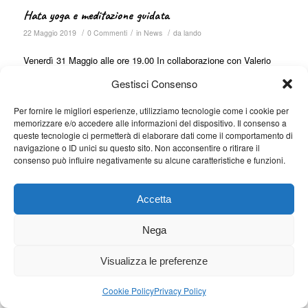
Hata yoga e meditazione guidata
/
/
/
22 Maggio 2019
0 Commenti
in
News
da
lando
Venerdì 31 Maggio alle ore 19.00 In collaborazione con Valerio
Boni (insegnante della Federazione italiana yoga). Segue cena in
Gestisci Consenso
agriturismo Info e prenotazioni al numero 339 4849498 anche via
WhatsApp
Per fornire le migliori esperienze, utilizziamo tecnologie come i cookie per
memorizzare e/o accedere alle informazioni del dispositivo. Il consenso a
queste tecnologie ci permetterà di elaborare dati come il comportamento di
navigazione o ID unici su questo sito. Non acconsentire o ritirare il
consenso può influire negativamente su alcune caratteristiche e funzioni.
Accetta
© Corte dei Landi di Landini Raffaello e Gualerzi Katia soc. Agr. | P.iva
02000260352 | Codice regione (CIR) 035033-AG-00003 | CIN:
Nega
IT035033B5NO6UROXR |
Privacy policy
|
Cookie policy
Visualizza le preferenze
Cookie Policy
Privacy Policy